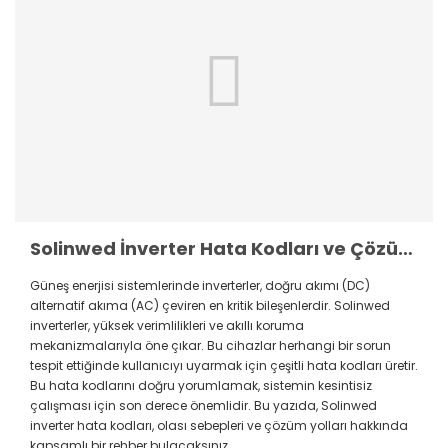
Solinwed İnverter Hata Kodları ve Çözüm Yolları
Güneş enerjisi sistemlerinde inverterler, doğru akımı (DC)
alternatif akıma (AC) çeviren en kritik bileşenlerdir. Solinwed
inverterler, yüksek verimlilikleri ve akıllı koruma
mekanizmalarıyla öne çıkar. Bu cihazlar herhangi bir sorun
tespit ettiğinde kullanıcıyı uyarmak için çeşitli hata kodları üretir.
Bu hata kodlarını doğru yorumlamak, sistemin kesintisiz
çalışması için son derece önemlidir. Bu yazıda, Solinwed
inverter hata kodları, olası sebepleri ve çözüm yolları hakkında
kapsamlı bir rehber bulacaksınız.