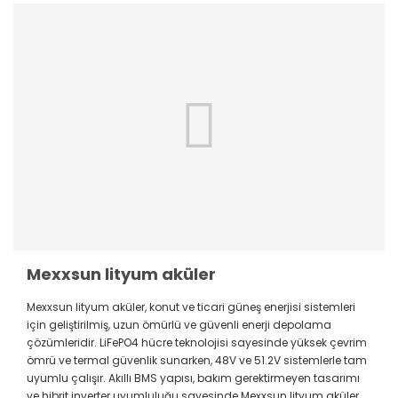
Mexxsun lityum aküler
Mexxsun lityum aküler, konut ve ticari güneş enerjisi sistemleri
için geliştirilmiş, uzun ömürlü ve güvenli enerji depolama
çözümleridir. LiFePO4 hücre teknolojisi sayesinde yüksek çevrim
ömrü ve termal güvenlik sunarken, 48V ve 51.2V sistemlerle tam
uyumlu çalışır. Akıllı BMS yapısı, bakım gerektirmeyen tasarımı
ve hibrit inverter uyumluluğu sayesinde Mexxsun lityum aküler,