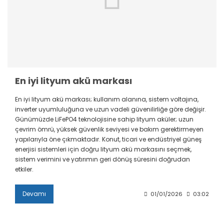
En iyi lityum akü markası
En iyi lityum akü markası; kullanım alanına, sistem voltajına,
inverter uyumluluğuna ve uzun vadeli güvenilirliğe göre değişir.
Günümüzde LiFePO4 teknolojisine sahip lityum aküler; uzun
çevrim ömrü, yüksek güvenlik seviyesi ve bakım gerektirmeyen
yapılarıyla öne çıkmaktadır. Konut, ticari ve endüstriyel güneş
enerjisi sistemleri için doğru lityum akü markasını seçmek,
sistem verimini ve yatırımın geri dönüş süresini doğrudan
etkiler.
Devamı
01/01/2026
03:02