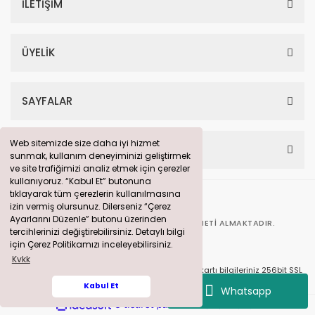
İLETİŞİM
ÜYELİK
SAYFALAR
Web sitemizde size daha iyi hizmet
Web sitemizde size daha iyi hizmet
HESABIM
sunmak, kullanım deneyiminizi geliştirmek
sunmak, kullanım deneyiminizi geliştirmek
ve site trafiğimizi analiz etmek için çerezler
ve site trafiğimizi analiz etmek için çerezler
kullanıyoruz. “Kabul Et” butonuna
kullanıyoruz. “Kabul Et” butonuna
tıklayarak tüm çerezlerin kullanılmasına
tıklayarak tüm çerezlerin kullanılmasına
izin vermiş olursunuz. Dilerseniz “Çerez
izin vermiş olursunuz. Dilerseniz “Çerez
Ayarlarını Düzenle” butonu üzerinden
Ayarlarını Düzenle” butonu üzerinden
BU SITE
360° DIJITAL PAZARLAMA
HIZMETI ALMAKTADIR.
tercihlerinizi değiştirebilirsiniz. Detaylı bilgi
tercihlerinizi değiştirebilirsiniz. Detaylı bilgi
için Çerez Politikamızı inceleyebilirsiniz.
için Çerez Politikamızı inceleyebilirsiniz.
Kvkk
Kvkk
© solarpanelim.com Tüm Hakları Saklıdır. Kredi kartı bilgileriniz 256bit SSL
sertifikası ile korunmaktadır.
Kabul Et
Kabul Et
Whatsapp
ile
ideasoft
e-