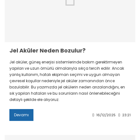
Jel Aküler Neden Bozulur?
Jel aküler, güneş enerjisi sistemlerinde bakım gerektirmeyen
yapıları ve uzun ömürlü olmalarıyla sıkça tercih edilir. Ancak
yanlış kullanım, hatalı ekipman seçimi ve uygun olmayan
çevresel koşullar nedeniyle jel aküler zamanından önce
bozulabilir. Bu yazımızda jel akülerin neden arızalandığını, en
sık yapılan hataları ve bu sorunların nasıl önlenebileceğini
detaylı şekilde ele alıyoruz.
Devamı
16/12/2025
23:21