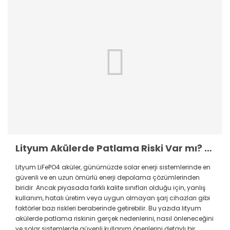
Lityum Akülerde Patlama Riski Var mı? Nedenleri, Belirtileri ve Önleme Yöntemleri
Lityum LiFePO4 aküler, günümüzde solar enerji sistemlerinde en
güvenli ve en uzun ömürlü enerji depolama çözümlerinden
biridir. Ancak piyasada farklı kalite sınıfları olduğu için, yanlış
kullanım, hatalı üretim veya uygun olmayan şarj cihazları gibi
faktörler bazı riskleri beraberinde getirebilir. Bu yazıda lityum
akülerde patlama riskinin gerçek nedenlerini, nasıl önleneceğini
ve solar sistemlerde güvenli kullanım önerilerini detaylı bir