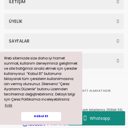
İLETİŞİM
ÜYELİK
SAYFALAR
Web sitemizde size daha iyi hizmet
Web sitemizde size daha iyi hizmet
HESABIM
sunmak, kullanım deneyiminizi geliştirmek
sunmak, kullanım deneyiminizi geliştirmek
ve site trafiğimizi analiz etmek için çerezler
ve site trafiğimizi analiz etmek için çerezler
kullanıyoruz. “Kabul Et” butonuna
kullanıyoruz. “Kabul Et” butonuna
tıklayarak tüm çerezlerin kullanılmasına
tıklayarak tüm çerezlerin kullanılmasına
izin vermiş olursunuz. Dilerseniz “Çerez
izin vermiş olursunuz. Dilerseniz “Çerez
Ayarlarını Düzenle” butonu üzerinden
Ayarlarını Düzenle” butonu üzerinden
BU SITE
360° DIJITAL PAZARLAMA
HIZMETI ALMAKTADIR.
tercihlerinizi değiştirebilirsiniz. Detaylı bilgi
tercihlerinizi değiştirebilirsiniz. Detaylı bilgi
için Çerez Politikamızı inceleyebilirsiniz.
için Çerez Politikamızı inceleyebilirsiniz.
Kvkk
Kvkk
© solarpanelim.com Tüm Hakları Saklıdır. Kredi kartı bilgileriniz 256bit SSL
sertifikası ile korunmaktadır.
Kabul Et
Kabul Et
Whatsapp
ile
ideasoft
e-