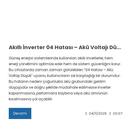
Akıllı İnverter 04 Hatası – Akü Voltajı Düşük: Neden Olur, Nasıl Çözülür?
Güneş enerjisi sistemlerinde kullanılan akıllı inverterler, hem
enerji yönetimini optimize eder hem de sistem güvenliğini korur.
Bu cihazlarda zaman zaman görülebilen “04 Hatası – Akü
Voltajı Düşük” uyarısı, kullanıcıların sık karşılaştığı bir durumdur.
Bu hatanın nedeni çoğunlukla akü grubundaki gerilim
düşüşüdür ve doğru şekilde müdahale edilmezse inverter
kapanmasına, performans kaybına veya akü ömrünün
kısalmasına yol açabilir.
Devamı
24/11/2025
00:07