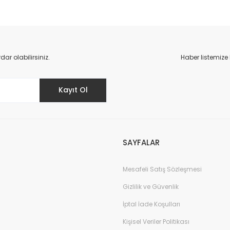
r olabilirsiniz.
Haber listemize
Kayıt Ol
SAYFALAR
Mesafeli Satış Sözleşmesi
Gizlilik ve Güvenlik
İptal İade Koşulları
Kişisel Veriler Politikası