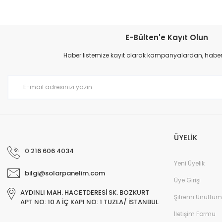
hataları, nedenleri ve çözüm yolları detaylı şekilde
açıklanmaktadır.
E-Bülten'e Kayıt Olun
Haber listemize kayıt olarak kampanyalardan, haberda
ÜYELİK
0 216 606 4034
Yeni Üyelik
bilgi@solarpanelim.com
Üye Girişi
AYDINLI MAH. HACETDERESİ SK. BOZKURT
Şifremi Unuttum
APT NO: 10 A İÇ KAPI NO: 1 TUZLA/ İSTANBUL
İletişim Formu