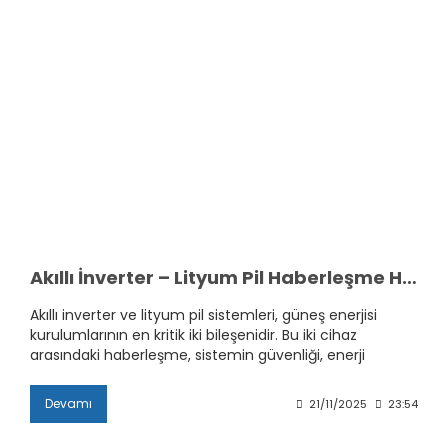
Akıllı İnverter – Lityum Pil Haberleşme Hataları ve Çözüm Yolları
Akıllı inverter ve lityum pil sistemleri, güneş enerjisi
kurulumlarının en kritik iki bileşenidir. Bu iki cihaz
arasındaki haberleşme, sistemin güvenliği, enerji
verimliliği ve akü ömrü için kritik öneme sahiptir. Ancak
yanlış bağlantı, uyumsuz yazılım ya da iletişim kablosu
Devamı
21/11/2025
23:54
problemleri nedeniyle çeşitli haberleşme hataları
ortaya çıkabilir. Bu rehberde, en sık görülen haberleşme